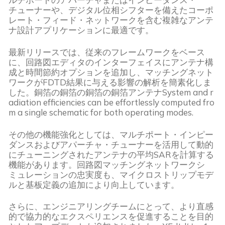
チューナーや、デジタル位相シフターを備えたコーポ
レート・フィード・ネットワークを含む複雑なアンテ
ナ設計アプリケーションに最適です。
最新リリースでは、従来のフレームワークをベース
に、回路図エディタのインターフェイスにアンテナ構
成と時間節約オプションを追加し、マッチングネット
ワークがFDTD結果に与える影響の解析を簡素化しま
した。銅箔の銅箔の銅箔の銅箔アンテナSystem and r
adiation efficiencies can be effortlessly computed fro
m a single schematic for both operating modes.
その他の機能強化としては、マルチポート・インピー
ダンスおよびアパーチャ・チューナーを活用して動的
にチューニングされたアンテナの平均SARを計算する
機能があります。回路図マッチングネットワークシ
ミュレーションの忠実度も、マイクロストリップモデ
ルと基板定義の追加により向上しています。
さらに、エンジニアリングチームにとって、より直感
的で協力的なエクスペリエンスを促進することを目的