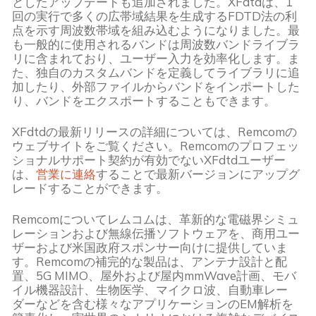
としたアップデートも追加されました。XFdtdは、1
回の実行で多くの広帯域結果を生成するFDTD法の利
点を示す周波数帯域を組み込むようになりました。最
も一般的に使用されるバンドは周波数バンドライブラ
リに含まれており、ユーザー入力を効率化します。ま
た、独自のカスタムバンドを定義してライブラリに追
加したり、外部ファイルからバンドをインポートした
り、バンドをエクスポートすることもできます。
XFdtdの最新リリースの詳細については、Remcomの
ウェブサイトをご覧ください。Remcomのプロフェッ
ショナルサポート契約が有効でないXFdtdユーザー
は、
営業に連絡
することで最新バージョンにアップグ
レードすることができます。
Remcomについてレムコムは、革新的な電磁界シミュ
レーションおよび無線伝播ソフトウェアを、商用ユー
ザーおよび米国政府スポンサー向けに提供していま
す。Remcomの補完的な製品は、アンテナ設計と配
置、5G MIMO、屋外および屋内mmWave計画、モバ
イル機器設計、生物医学、マイクロ波、自動車レー
ダーなどを含む様々なアプリケーションのEM解析を