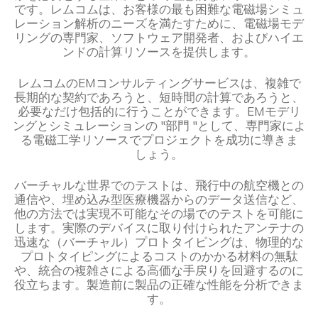
です。レムコムは、お客様の最も困難な電磁場シミュ
レーション解析のニーズを満たすために、電磁場モデ
リングの専門家、ソフトウェア開発者、およびハイエ
ンドの計算リソースを提供します。
レムコムのEMコンサルティングサービスは、複雑で
長期的な契約であろうと、短時間の計算であろうと、
必要なだけ包括的に行うことができます。EMモデリ
ングとシミュレーションの "部門 "として、専門家によ
る電磁工学リソースでプロジェクトを成功に導きま
しょう。
バーチャルな世界でのテストは、飛行中の航空機との
通信や、埋め込み型医療機器からのデータ送信など、
他の方法では実現不可能なその場でのテストを可能に
します。実際のデバイスに取り付けられたアンテナの
迅速な（バーチャル）プロトタイピングは、物理的な
プロトタイピングによるコストのかかる材料の無駄
や、統合の複雑さによる高価な手戻りを回避するのに
役立ちます。製造前に製品の正確な性能を分析できま
す。