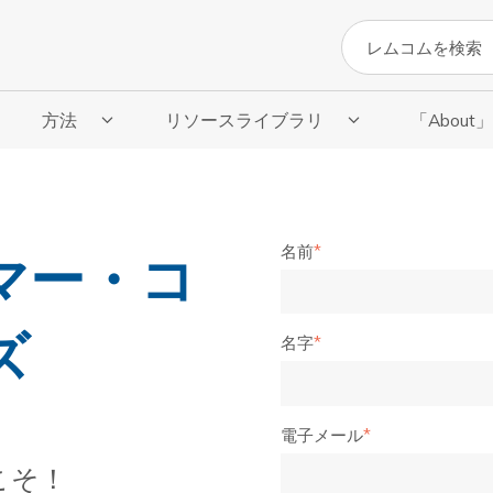
検索
方法
リソースライブラリ
「About
サブメニューを表示
「方法」のサブメニューを表示
リソースライブラリのサブメニューを表
「About
名前
*
マー・コ
ズ
名字
*
電子メール
*
こそ！