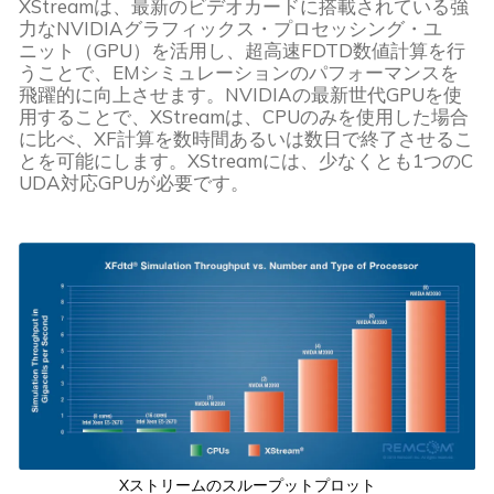
XStreamは、最新のビデオカードに搭載されている強
力なNVIDIAグラフィックス・プロセッシング・ユ
ニット（GPU）を活用し、超高速FDTD数値計算を行
うことで、EMシミュレーションのパフォーマンスを
飛躍的に向上させます。NVIDIAの最新世代GPUを使
用することで、XStreamは、CPUのみを使用した場合
に比べ、XF計算を数時間あるいは数日で終了させるこ
とを可能にします。XStreamには、少なくとも1つのC
UDA対応GPUが必要です。
Xストリームのスループットプロット