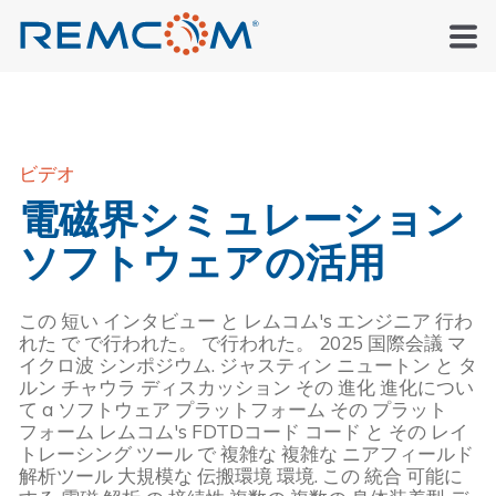
ビデオ
電磁界シミュレーション
ソフトウェアの活用
この
短い
インタビュー
と
レムコム
'
s
エンジニア
行わ
れた
で
で行われた。
で行われた。
2025
国際会議
マ
イクロ波
シンポジウム
.
ジャスティン
ニュートン
と
タ
ルン
チャウラ
ディスカッション
その
進化
進化につい
て
a
ソフトウェア
プラットフォーム
その
プラット
フォーム
レムコム
'
s
FDTDコード
コード
と
その
レイ
トレーシング
ツール
で
複雑な
複雑な
ニアフィールド
解析ツール
大規模な
伝搬環境
環境
.
この
統合
可能に