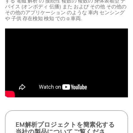
する
電磁
解析
の
接続性
複数の
複数の
身体装着型
デ
バイス
(
オンボディ
伝播
)
また
および
その他
その他の
その他のアプリケーション
のような
車内
センシング
や
子供
存在検知
検知
での
a
車両
.
EM解析プロジェクトを簡素化する
当社の製品についてご覧くださ