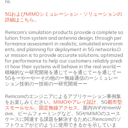
ns.
5GおよびMIMOシミュレーション・ソリューションの
詳細はこちら...
Remcom’s simulation products provide a complete so
lution, from system and antenna design, through per
formance assessment in realistic, simulated environm
ents, and planning for deployment in 5G networks.O
ur mission is to provide accurate solutions, optimized 
for performance to help our customers reliably predi
ct how their systems will behave in the real world.ー
積極的なー研究開発を通じてーを通じてーを通じてー
5Gをーやーやーその他のー無線通信のーシミュレー
ション技術のー技術のー研究開発ーー
Remcomのエンジニアによるアプリケーション事例集
をお楽しみください。
MIMOやアレイ設計
、5G
都市型
スモールセル
、
固定無線アクセス
、屋内WiFiやmmW
ave、ビームフォーミングなど、5GやMIMOのユース
ケースに関連する課題を解決するためにRemcomのソ
フトウェアがどのように使用できるかを示していま