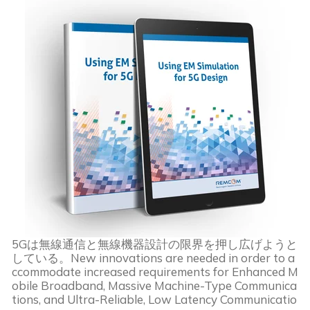
5Gは無線通信と無線機器設計の限界を押し広げようと
している。New innovations are needed in order to a
ccommodate increased requirements for Enhanced M
obile Broadband, Massive Machine-Type Communica
tions, and Ultra-Reliable, Low Latency Communicatio