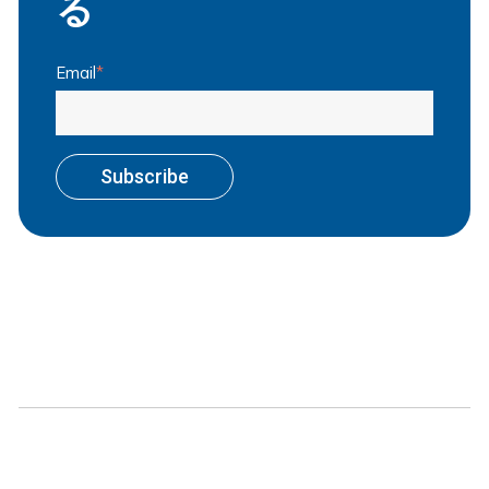
る
Email
*