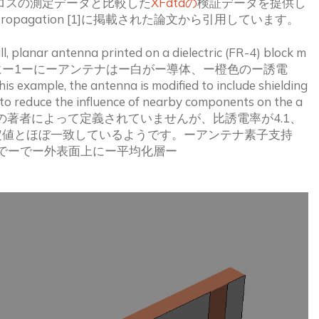
ンロスの測定データと比較した
XFdtdの
検証データを提供し
 and Propagation [1]に掲載された論文から引用しています。
ll, planar antenna printed on a dielectric (FR-4) block m
d plane.ー図1にー1ーにーアンテナはー白がー導体、ー橙色のー誘電
the antenna is modified to include shielding 
d to reduce the influence of nearby components on the a
は元の論文の著者によって定義されていませんが、比誘電率が4.1、
測定値とほぼ一致しているようです。ーアンテナ素子支持
でーでー外表面上にー平均化層ー