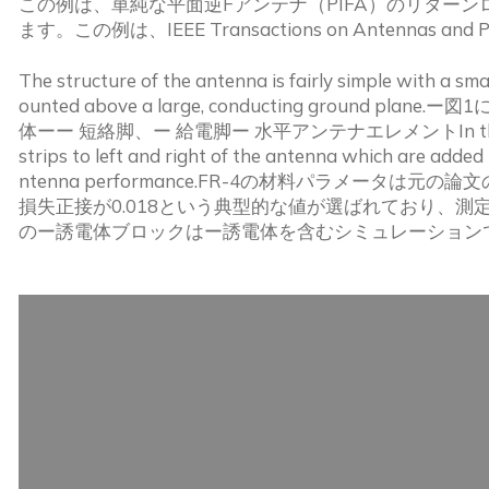
この例は、単純な平面逆Fアンテナ（PIFA）のリター
ます。この例は、IEEE Transactions on Antennas
The structure of the antenna is fairly simple with a sma
ounted above a large, conducting groun
体ーー 短絡脚、ー 給電脚ー 水平アンテナエレメントIn this example, 
strips to left and right of the antenna which are adde
ntenna performance.FR-4の材料パラメータ
損失正接が0.018という典型的な値が選ばれており、
のー誘電体ブロックはー誘電体を含むシミュレーション