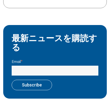
最新ニュースを購読す
る
Email
*